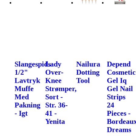
Slangespids
Lady
Nailura
Depend
1/2"
Over-
Dotting
Cosmetic
Lavtryk
Knee
Tool
Gel Iq
Muffe
Strømper,
Gel Nail
Med
Sort -
Strips
Pakning
Str. 36-
24
- Igt
41 -
Pieces -
Yenita
Bordeau
Dreams