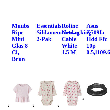
Muubs
Essentials
Roline
Asus
Ripe
Silikoneunderlag
Networking
X509fa
Mini
2-Pak
Cable
Hdd Ffc
Glas 8
White
10p
Cl,
1.5 M
0.5,l109.
Brun