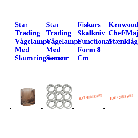
Star
Star
Fiskars
Kenwoo
Trading
Trading
Skalkniv
Chef/Ma
Vågelampe
Vågelampe
Functional
Stænklåg
Med
Med
Form 8
Skumringssensor
Sensor
Cm