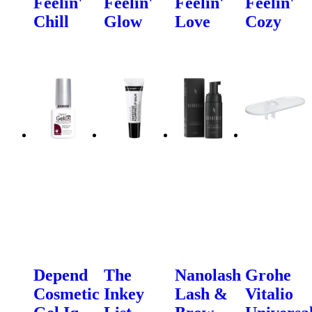
Feelin'
Feelin'
Feelin'
Feelin'
Chill
Glow
Love
Cozy
Depend
The
Nanolash
Grohe
Cosmetic
Inkey
Lash &
Vitalio