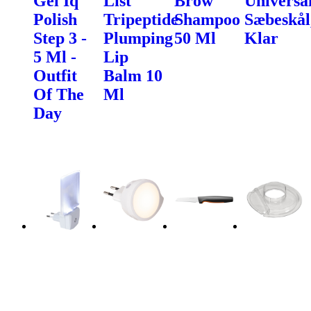
Gel Iq
List
Brow
Universa
Polish
Tripeptide
Shampoo
Sæbeskål
Step 3 -
Plumping
50 Ml
Klar
5 Ml -
Lip
Outfit
Balm 10
Of The
Ml
Day