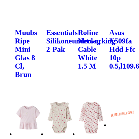
Muubs
Essentials
Roline
Asus
Ripe
Silikoneunderlag
Networking
X509fa
Mini
2-Pak
Cable
Hdd Ffc
Glas 8
White
10p
Cl,
1.5 M
0.5,l109.
Brun