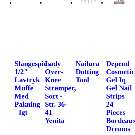
Slangespids
Lady
Nailura
Depend
1/2"
Over-
Dotting
Cosmetic
Lavtryk
Knee
Tool
Gel Iq
Muffe
Strømper,
Gel Nail
Med
Sort -
Strips
Pakning
Str. 36-
24
- Igt
41 -
Pieces -
Yenita
Bordeau
Dreams