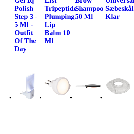
Gel Iq
List
Brow
Universa
Polish
Tripeptide
Shampoo
Sæbeskål
Step 3 -
Plumping
50 Ml
Klar
5 Ml -
Lip
Outfit
Balm 10
Of The
Ml
Day