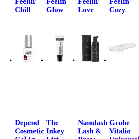
Feelin'
Feelin'
Feelin'
Feelin'
Chill
Glow
Love
Cozy
Depend
The
Nanolash
Grohe
Cosmetic
Inkey
Lash &
Vitalio