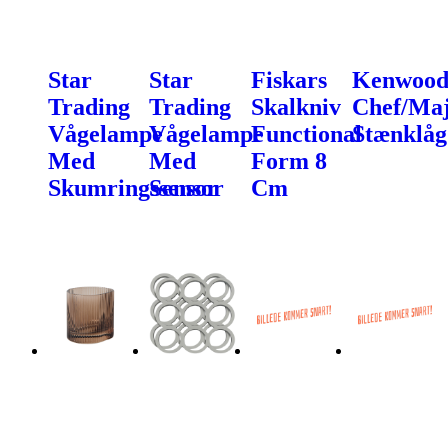
Star
Star
Fiskars
Kenwoo
Trading
Trading
Skalkniv
Chef/Ma
Vågelampe
Vågelampe
Functional
Stænklåg
Med
Med
Form 8
Skumringssensor
Sensor
Cm