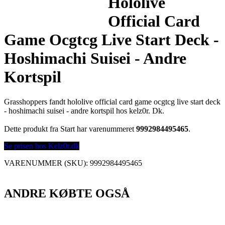
Hololive
Official Card
Game Ocgtcg Live Start Deck -
Hoshimachi Suisei - Andre
Kortspil
Grasshoppers fandt hololive official card game ocgtcg live start deck
- hoshimachi suisei - andre kortspil hos kelz0r. Dk.
Dette produkt fra Start har varenummeret
9992984495465
.
Se prisen hos Kelz0r.dk
VARENUMMER (SKU):
9992984495465
ANDRE KØBTE OGSÅ